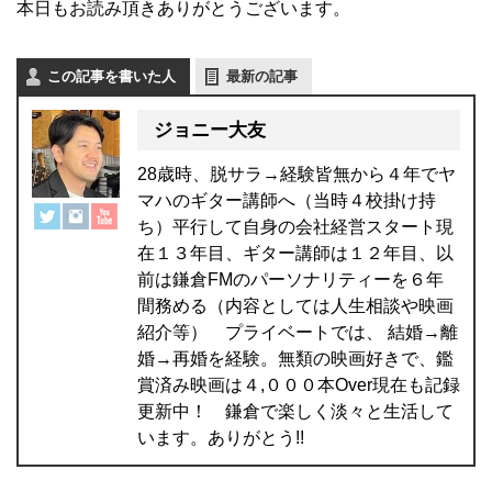
本日もお読み頂きありがとうございます。
この記事を書いた人
最新の記事
ジョニー大友
28歳時、脱サラ→経験皆無から４年でヤ
マハのギター講師へ（当時４校掛け持
ち）平行して自身の会社経営スタート現
在１３年目、ギター講師は１２年目、以
前は鎌倉FMのパーソナリティーを６年
間務める（内容としては人生相談や映画
紹介等） プライベートでは、 結婚→離
婚→再婚を経験。無類の映画好きで、鑑
賞済み映画は４,０００本Over現在も記録
更新中！ 鎌倉で楽しく淡々と生活して
います。ありがとう!!