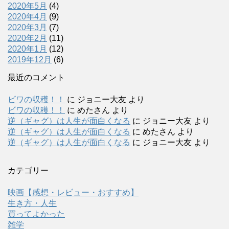
2020年5月
(4)
2020年4月
(9)
2020年3月
(7)
2020年2月
(11)
2020年1月
(12)
2019年12月
(6)
最近のコメント
ビワの収穫！！
に
ジョニー大友
より
ビワの収穫！！
に
めたさん
より
逆（ギャグ）は人生が面白くなる
に
ジョニー大友
より
逆（ギャグ）は人生が面白くなる
に
めたさん
より
逆（ギャグ）は人生が面白くなる
に
ジョニー大友
より
カテゴリー
映画【感想・レビュー・おすすめ】
生き方・人生
買ってよかった
雑学