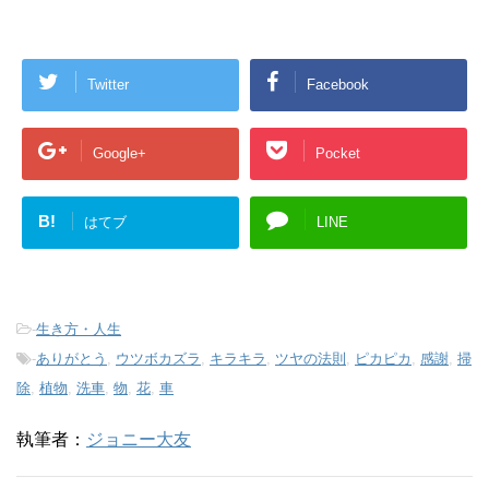
Twitter
Facebook
Google+
Pocket
B!
はてブ
LINE
-
生き方・人生
-
ありがとう
,
ウツボカズラ
,
キラキラ
,
ツヤの法則
,
ピカピカ
,
感謝
,
掃
除
,
植物
,
洗車
,
物
,
花
,
車
執筆者：
ジョニー大友