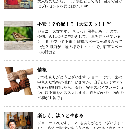
大人なのだから、 （子供だとしても） 自分で自分
にプレゼントを買えばいい &n …
不安！？心配！？【大丈夫っ！】^^
ジョニー大友です。 ちょっと用事があったので、
今朝、久しぶりに早起きして、 車を走らせている
と、 町の空いてる事！ 駐車スペースを取り合って
いた？ 以前が、嘘の様です・・・ で、駐車スペー
スの話はど …
情報
いつもありがとうございます ジョニーです。 世の
中色んな情報が溢れていますが、自分の頭で考えて
ある程度咀嚼したら、安心、安全のバイブレーショ
ンに戻る事をオススメします。自分の心の、内面の
平和が１番です …
楽しく、淡々と生きる
ジョニー大友です、 いつもありがとうございます！
♪＾＾ なんの時代であろうとも、 いつもそれだけで