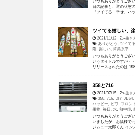
いつもありがとうござい
日の記事と、逆の状態
『ツイてる、幸せ、ハッ
ツイてる嬉しい、
2021/11/12
-
生き
ありがとう
,
ツイて
隆
,
楽しい
,
筒美京平
いつもありがとうござい
いうタイトルですが・・
リリースされたのは 198
358と716
2021/07/15
-
生き
358
,
716
,
DIY
,
JB64
ハッピー
,
ビワ
,
フロン
果物
,
毎日
,
水
,
熱中症
,
いつもありがとうござい
いましたが、お陰様で
ジムニー太郎くん イン