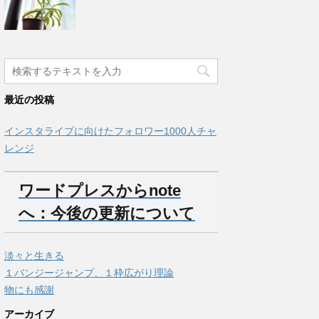
最近の投稿
インスタライブに向けたフォロワー1000人チャ
レンジ
ワードプレスからnote
へ：今後の更新について
淡々と生きる
１バンジージャンプ、１枠広がり理論
物にも感謝
アーカイブ