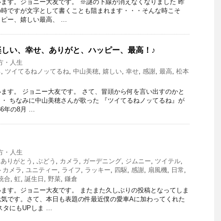
ます。ジョニー大友です。 ※謎の下線が消えなくなりました 昨
の時ですが文字として書くことも阻まれます・・・そんな時こそ
ピー、嬉しい最高、 …
楽しい、幸せ、ありがと、ハッピー、最高！♪
方・人生
る
,
ツイてるねノッてるね
,
中山美穂
,
嬉しい
,
幸せ
,
感謝
,
最高
,
松本
ます。 ジョニー大友です。 さて、冒頭から何を言い出すのかと
・ ちなみに中山美穂さんが歌った 『ツイてるねノッてるね』が
6年の8月 …
方・人生
,
ありがとう
,
ぶどう
,
カメラ
,
ガーデニング
,
ジムニー
,
ツイテル
,
トカメラ
,
ユニティー
,
ライフ
,
ラッキー
,
四駆
,
感謝
,
扇風機
,
日常
,
統合
,
虹
,
誕生日
,
野菜
,
鎌倉
ます。ジョニー大友です。 またまた久しぶりの投稿となってしま
元気です。さて、本日も表題の件最近僕の愛車Aに加わってくれた
スタにもUPしま …