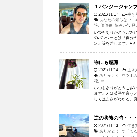
１バンジージャン
2021/11/17
-
生き
あなたの知らない世
談
,
価値観
,
悩み
,
枠
,
見
いつもありがとうござい
のバンジーとは『自分
ン』等を差します。Aさ
物にも感謝
2021/11/14
-
生き
ありがとう
,
ウツボ
花
,
車
いつもありがとうござい
ます』とは英語で言うとa
してはよさがわかる、真
逆の状態の時・・
2021/11/13
-
生き
ありがとう
,
ツイて