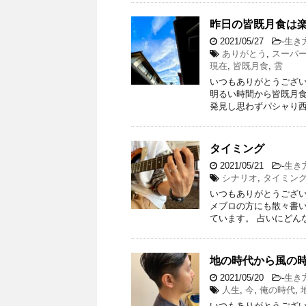
昨日の皆既月食は
2021/05/27
-
生き
ありがとう
,
スーパ
現在
,
皆既月食
,
雲
いつもありがとうござい
明るい時間から皆既月
発見し思わずパシャり西
タイミング
2021/05/21
-
生き
シナリオ
,
タイミン
いつもありがとうござい
メブロの方にも散々書
ています。 占いにどん
地の時代から風の
2021/05/20
-
生き
人生
,
今
,
俺の時代
,
いつもありがとうござい