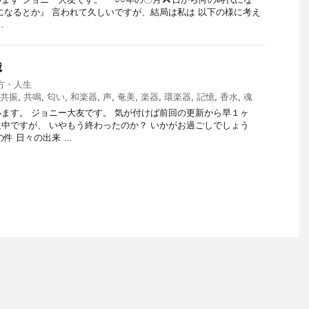
になるとか』 言われて久しいですが、結局は私は 以下の様に考え
…
憶
方・人生
共振
,
共鳴
,
匂い
,
和楽器
,
声
,
奄美
,
楽器
,
環楽器
,
記憶
,
香水
,
魂
ます。 ジョニー大友です。 気が付けば前回の更新から早１ヶ
只中ですが、 いやもう終わったのか？ いかがお過ごしでしょう
件 日々の出来 …