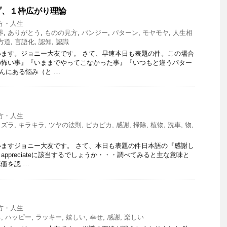
プ、１枠広がり理論
方・人生
界
,
ありがとう
,
ものの見方
,
バンジー
,
パターン
,
モヤモヤ
,
人生相
方道
,
言語化
,
認知
,
認識
ます。ジョニー大友です。 さて、早速本日も表題の件。この場合
の怖い事』『いままでやってこなかった事』『いつもと違うパター
んにある悩み（と …
方・人生
カズラ
,
キラキラ
,
ツヤの法則
,
ピカピカ
,
感謝
,
掃除
,
植物
,
洗車
,
物
,
ますジョニー大友です。 さて、本日も表題の件日本語の『感謝し
ppreciateに該当するでしょうか・・・調べてみると主な意味と
価を認 …
・
方・人生
る
,
ハッピー
,
ラッキー
,
嬉しい
,
幸せ
,
感謝
,
楽しい