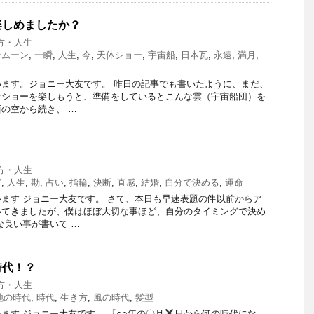
楽しめましたか？
方・人生
ームーン
,
一瞬
,
人生
,
今
,
天体ショー
,
宇宙船
,
日本瓦
,
永遠
,
満月
,
ます。ジョニー大友です。 昨日の記事でも書いたように、まだ、
食ショーを楽しもうと、準備をしているとこんな雲（宇宙船団）を
の空から続き、 …
方・人生
グ
,
人生
,
勘
,
占い
,
指輪
,
決断
,
直感
,
結婚
,
自分で決める
,
運命
ます ジョニー大友です。 さて、本日も早速表題の件以前からア
いてきましたが、僕はほぼ大切な事ほど、自分のタイミングで決め
な良い事が書いて …
時代！？
方・人生
地の時代
,
時代
,
生き方
,
風の時代
,
髪型
ます ジョニー大友です。 『○○年の〇月
日から何の時代にな