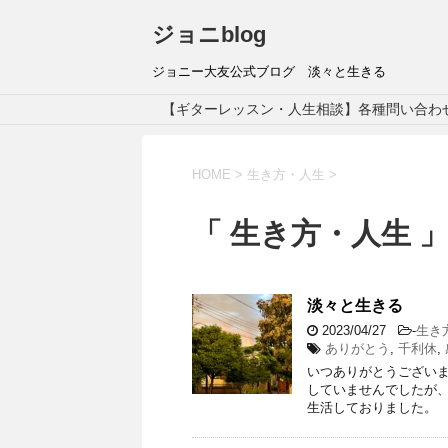
ジョニblog
ジョニー大友公式ブログ 淡々と生きる
【ギターレッスン・人生相談】各種問い合わ
HOME
>
生き方・人生
>
「 生き方・人生 」
淡々と生きる
2023/04/27
-
生き
ありがとう
,
千利休
,
いつありがとうございま
していませんでしたが、
生活しておりました。 