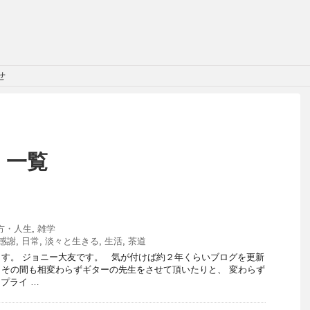
せ
 一覧
方・人生
,
雑学
感謝
,
日常
,
淡々と生きる
,
生活
,
茶道
す。 ジョニー大友です。 気が付けば約２年くらいブログを更新
その間も相変わらずギターの先生をさせて頂いたりと、 変わらず
プライ …