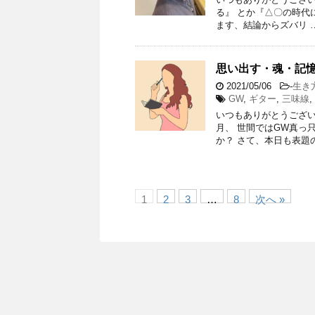
る』 とか『△〇の時代
ます、結論からズバリ 
思い出す・魂・記
2021/05/06
-
生き
GW
,
ギター
,
三味線
,
いつもありがとうござい
月、 世間ではGW真っ
か？ さて、本日も表題の
1
2
3
…
8
次へ »