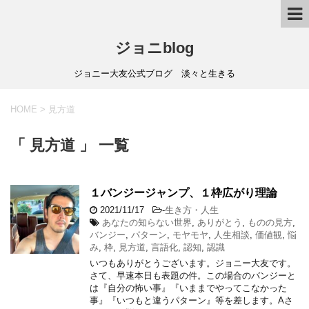
ジョニblog
ジョニー大友公式ブログ 淡々と生きる
HOME
>
見方道
「 見方道 」 一覧
１バンジージャンプ、１枠広がり理論
2021/11/17
-
生き方・人生
あなたの知らない世界
,
ありがとう
,
ものの見方
,
バンジー
,
パターン
,
モヤモヤ
,
人生相談
,
価値観
,
悩
み
,
枠
,
見方道
,
言語化
,
認知
,
認識
いつもありがとうございます。ジョニー大友です。
さて、早速本日も表題の件。この場合のバンジーと
は『自分の怖い事』『いままでやってこなかった
事』『いつもと違うパターン』等を差します。Aさ