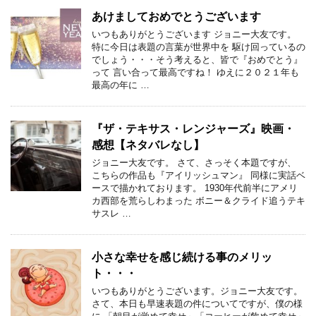
あけましておめでとうございます
いつもありがとうございます ジョニー大友です。
特に今日は表題の言葉が世界中を 駆け回っているの
でしょう・・・そう考えると、皆で『おめでとう』
って 言い合って最高ですね！ ゆえに２０２１年も
最高の年に …
『ザ・テキサス・レンジャーズ』映画・
感想【ネタバレなし】
ジョニー大友です。 さて、さっそく本題ですが、
こちらの作品も『アイリッシュマン』 同様に実話ベ
ースで描かれております。 1930年代前半にアメリ
カ西部を荒らしわまった ボニー＆クライド追うテキ
サスレ …
小さな幸せを感じ続ける事のメリッ
ト・・・
いつもありがとうございます。ジョニー大友です。
さて、本日も早速表題の件についてですが、僕の様