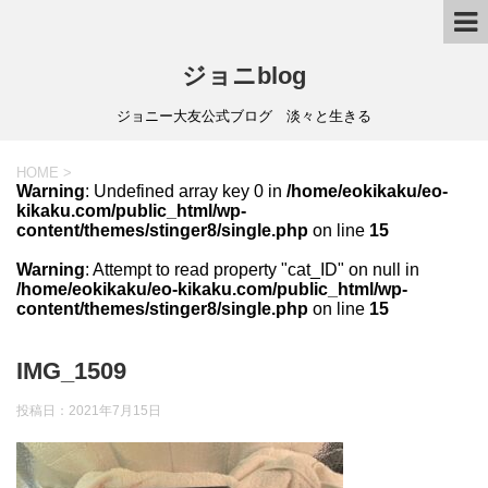
ジョニblog
ジョニー大友公式ブログ 淡々と生きる
HOME
>
Warning
: Undefined array key 0 in
/home/eokikaku/eo-
kikaku.com/public_html/wp-
content/themes/stinger8/single.php
on line
15
Warning
: Attempt to read property "cat_ID" on null in
/home/eokikaku/eo-kikaku.com/public_html/wp-
content/themes/stinger8/single.php
on line
15
IMG_1509
投稿日：
2021年7月15日