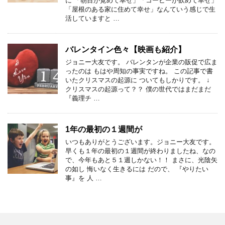
に 「朝目が覚めて幸せ」「コーヒーが飲めて幸せ」
「屋根のある家に住めて幸せ」なんていう感じで生
活していますと …
バレンタイン色々【映画も紹介】
ジョニー大友です。 バレンタンが企業の販促で広ま
ったのは もはや周知の事実ですね。 この記事で書
いたクリスマスの起源に ついてもしかりです。 ↓
クリスマスの起源って？？ 僕の世代ではまだまだ
『義理チ …
1年の最初の１週間が
いつもありがとうございます。ジョニー大友です。
早くも１年の最初の１週間が終わりましたね、なの
で、今年もあと５１週しかない！！ まさに、光陰矢
の如し 悔いなく生きるには だので、 『やりたい
事』を 人 …