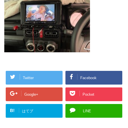
Twitter
Facebook
Google+
Pocket
B!
はてブ
LINE