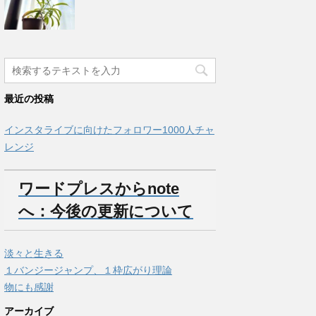
最近の投稿
インスタライブに向けたフォロワー1000人チャ
レンジ
ワードプレスからnote
へ：今後の更新について
淡々と生きる
１バンジージャンプ、１枠広がり理論
物にも感謝
アーカイブ