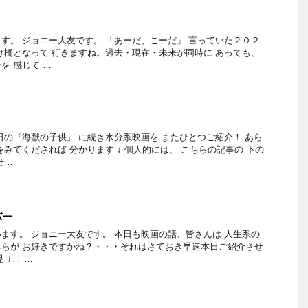
す。 ジョニー大友です。 「あーだ、こーだ」 言っていた２０２
け橋となって 行きますね。過去・現在・未来が同時に あっても、
を 感じて …
日の『海獣の子供』 に続き水分系映画を またひとつご紹介！ あら
みてくだされば 分かります ↓ 個人的には、 こちらの記事の 下の
 …
バー
ます。 ジョニー大友です。 本日も映画の話、皆さんは 人生系の
らが お好きですかね？・・・それはさておき早速本日ご紹介させ
↓↓↓ …