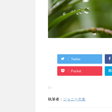
Twitter
B
Pocket
-
執筆者：
ジョニー大友