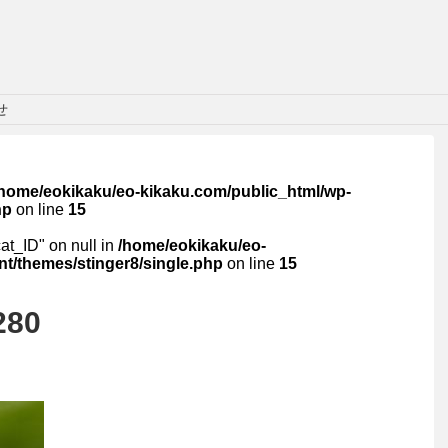
せ
/home/eokikaku/eo-kikaku.com/public_html/wp-
hp
on line
15
cat_ID" on null in
/home/eokikaku/eo-
t/themes/stinger8/single.php
on line
15
280