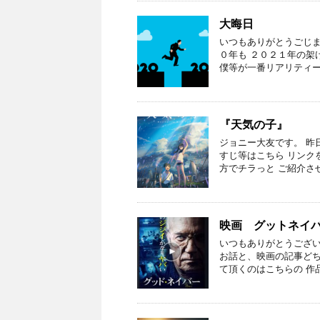
大晦日
いつもありがとうごじま
０年も ２０２１年の架
僕等が一番リアリティー
『天気の子』
ジョニー大友です。 昨
すじ等はこちら リンクを
方でチラっと ご紹介させ
映画 グットネイ
いつもありがとうござい
お話と、映画の記事どち
て頂くのはこちらの 作品 