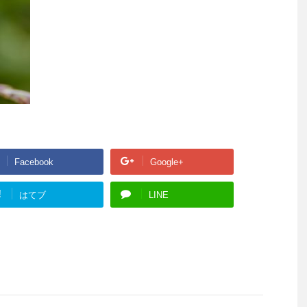
Facebook
Google+
!
はてブ
LINE