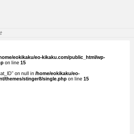
せ
/home/eokikaku/eo-kikaku.com/public_html/wp-
hp
on line
15
cat_ID" on null in
/home/eokikaku/eo-
t/themes/stinger8/single.php
on line
15