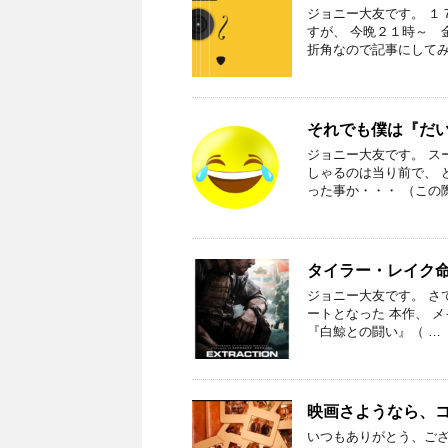
ジョニー大友です。 １
すが、 今晩２１時～ 
折角なので記事にしてみ
それでも僕は『だ
ジョニー大友です。 ス
しゃるのは当り前で、 
った事か・・・ （この
タイラー・レイク
ジョニー大友です。 さてさ
ートとなった 本作、 
『白鯨との闘い』（ …
映画さようなら、
いつもありがとう、ござ