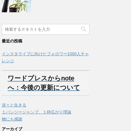
最近の投稿
インスタライブに向けたフォロワー1000人チャ
レンジ
ワードプレスからnote
へ：今後の更新について
淡々と生きる
１バンジージャンプ、１枠広がり理論
物にも感謝
アーカイブ