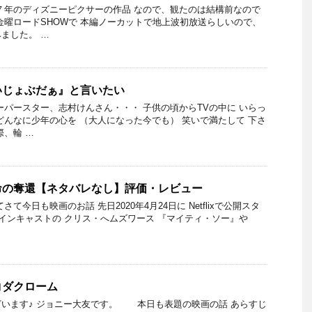
７年のディズニーピクサーの作品 なので、観たのは結構前なので
金曜ロードSHOWで 本編ノーカットで地上波初放送らしいので、
ました。 …
いじょぶだぁ』と言いたい
ーパースター、志村けんさん・・・ 子供の頃からTVの中に いらっ
どんなに少年の心を （大人になった今でも） 笑いで満たして 下さ
際、輪 …
命の奪還【ネタバレなし】評価・レビュー
て今日も映画のお話 先日2020年4月24日に Netflixで公開スタ
メインキャストの クリス・へムズワース 『マイティ・ソー』や
コダクローム
います♪ ジョニー大友です。 本日も表題の映画の話 あらすじ