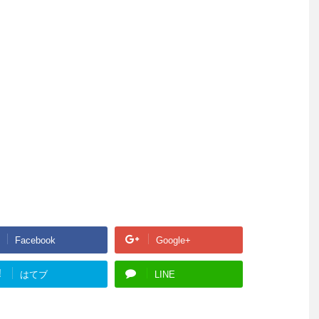
Facebook
Google+
!
はてブ
LINE