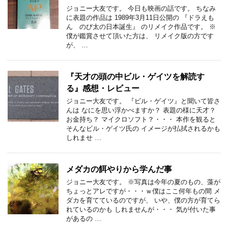
ジョニー大友です。 今日も映画の話です。 ちなみ
に表題の作品は 1989年3月11日公開の 『ドラえも
ん のび太の日本誕生』 のリメイク作品です。 ※
僕が鑑賞させて頂いた方は、 リメイク版の方です
が、 …
『天才の頭の中ビル・ゲイツを解読す
る』感想・レビュー
ジョニー大友です。 『ビル・ゲイツ』と聞いて皆さ
んは なにを思い浮かべますか？ 表題の様に天才？
お金持ち？ マイクロソフト？・・・ 本作を観ると
そんなビル・ゲイツ氏の イメージが払拭されるかも
しれませ …
メダカの餌やりから学んだ事
ジョニー大友です。 ※写真は今年の夏のもの、藻が
ちょっとアレですが・・・ｗ僕はここ何年もの間 メ
ダカを育てているのですが、 いや、僕の方が育てら
れているのかも しれませんが・・・ 気が付いた事
があるの …