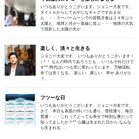
いつもありがとうございます。ジョニー大友です。
タイトルからしておやじなギャグですみませ
ん・・・スーパームーンでの皆既月食は２４年ぶり
太陽と、地球と月が一直線に並ぶ・・・地球の大気
で屈折した太陽の光が …
楽しく、淡々と生きる
ジョニー大友です、 いつもありがとうございます！
♪＾＾ なんの時代であろうとも、 いつもそれだけで
す^^ 時代はいつも常に変わっています。万物流転、
全ては良くなる、 楽しい、嬉しい、幸せ ありがと
う、 …
フツーな日
いつもありがとうございます。ジョニー大友です。
さて、本日も表題の件いつも通り、普段通り、毎日
普通・・・これってとっても幸せで特別な事だって
知ってましたか？^^ 心臓は生まれた日から なんな
ら生まれる …