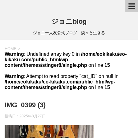
ジョニblog
ジョニー大友公式ブログ 淡々と生きる
HOME
>
Warning
: Undefined array key 0 in
/home/eokikaku/eo-
kikaku.com/public_html/wp-
content/themes/stinger8/single.php
on line
15
Warning
: Attempt to read property "cat_ID" on null in
/home/eokikaku/eo-kikaku.com/public_html/wp-
content/themes/stinger8/single.php
on line
15
IMG_0399 (3)
投稿日：
2025年8月27日