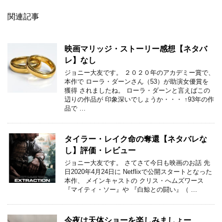
関連記事
映画マリッジ・ストーリー感想【ネタバ
レ】なし
ジョニー大友です。 ２０２０年のアカデミー賞で、
本作で ローラ・ダーンさん（53）が助演女優賞を
獲得 されましたね。 ローラ・ダーンと言えばこの
辺りの作品が 印象深いでしょうか・・・ ↑93年の作
品で …
タイラー・レイク命の奪還【ネタバレな
し】評価・レビュー
ジョニー大友です。 さてさて今日も映画のお話 先
日2020年4月24日に Netflixで公開スタートとなった
本作、 メインキャストの クリス・へムズワース
『マイティ・ソー』や 『白鯨との闘い』（ …
今夜は天体ショーを楽しみましょー