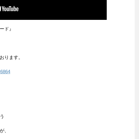
ード』
おります。
26864
う
が、