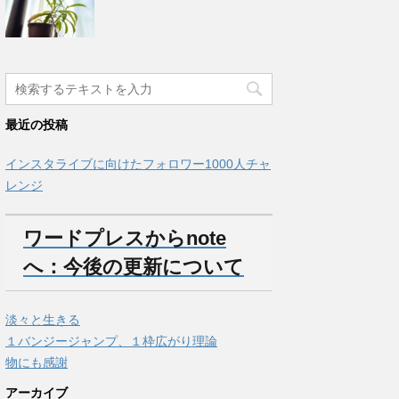
最近の投稿
インスタライブに向けたフォロワー1000人チャ
レンジ
ワードプレスからnote
へ：今後の更新について
淡々と生きる
１バンジージャンプ、１枠広がり理論
物にも感謝
アーカイブ