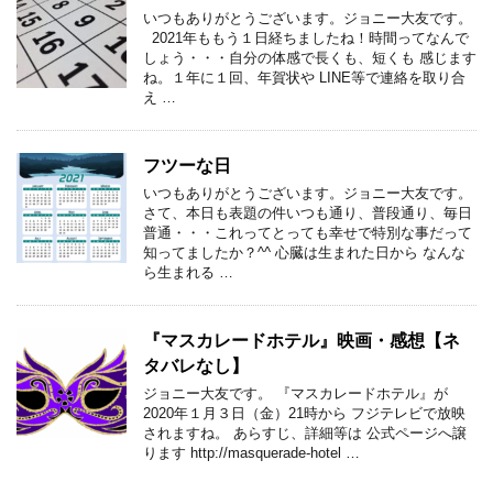
いつもありがとうございます。ジョニー大友です。
2021年ももう１日経ちましたね！時間ってなんで
しょう・・・自分の体感で長くも、短くも 感じます
ね。１年に１回、年賀状や LINE等で連絡を取り合
え …
フツーな日
いつもありがとうございます。ジョニー大友です。
さて、本日も表題の件いつも通り、普段通り、毎日
普通・・・これってとっても幸せで特別な事だって
知ってましたか？^^ 心臓は生まれた日から なんな
ら生まれる …
『マスカレードホテル』映画・感想【ネ
タバレなし】
ジョニー大友です。 『マスカレードホテル』が
2020年１月３日（金）21時から フジテレビで放映
されますね。 あらすじ、詳細等は 公式ページへ譲
ります http://masquerade-hotel …