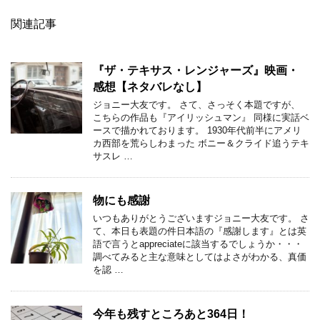
関連記事
『ザ・テキサス・レンジャーズ』映画・
感想【ネタバレなし】
ジョニー大友です。 さて、さっそく本題ですが、
こちらの作品も『アイリッシュマン』 同様に実話ベ
ースで描かれております。 1930年代前半にアメリ
カ西部を荒らしわまった ボニー＆クライド追うテキ
サスレ …
物にも感謝
いつもありがとうございますジョニー大友です。 さ
て、本日も表題の件日本語の『感謝します』とは英
語で言うとappreciateに該当するでしょうか・・・
調べてみると主な意味としてはよさがわかる、真価
を認 …
今年も残すところあと364日！