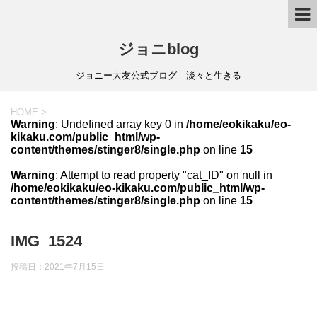
ジョニblog
ジョニー大友公式ブログ 淡々と生きる
HOME
>
Warning
: Undefined array key 0 in
/home/eokikaku/eo-
kikaku.com/public_html/wp-
content/themes/stinger8/single.php
on line
15
Warning
: Attempt to read property "cat_ID" on null in
/home/eokikaku/eo-kikaku.com/public_html/wp-
content/themes/stinger8/single.php
on line
15
IMG_1524
投稿日：
2021年7月15日