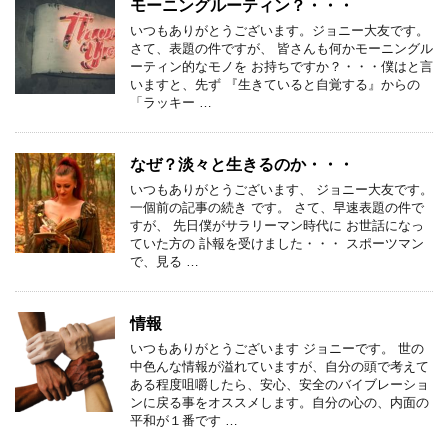
モーニングルーティン？・・・
いつもありがとうございます。ジョニー大友です。
さて、表題の件ですが、 皆さんも何かモーニングル
ーティン的なモノを お持ちですか？・・・僕はと言
いますと、先ず 『生きていると自覚する』からの
「ラッキー …
なぜ？淡々と生きるのか・・・
いつもありがとうございます、 ジョニー大友です。
一個前の記事の続き です。 さて、早速表題の件で
すが、 先日僕がサラリーマン時代に お世話になっ
ていた方の 訃報を受けました・・・ スポーツマン
で、見る …
情報
いつもありがとうございます ジョニーです。 世の
中色んな情報が溢れていますが、自分の頭で考えて
ある程度咀嚼したら、安心、安全のバイブレーショ
ンに戻る事をオススメします。自分の心の、内面の
平和が１番です …