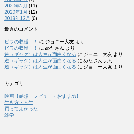
2020年2月
(11)
2020年1月
(12)
2019年12月
(6)
最近のコメント
ビワの収穫！！
に
ジョニー大友
より
ビワの収穫！！
に
めたさん
より
逆（ギャグ）は人生が面白くなる
に
ジョニー大友
より
逆（ギャグ）は人生が面白くなる
に
めたさん
より
逆（ギャグ）は人生が面白くなる
に
ジョニー大友
より
カテゴリー
映画【感想・レビュー・おすすめ】
生き方・人生
買ってよかった
雑学