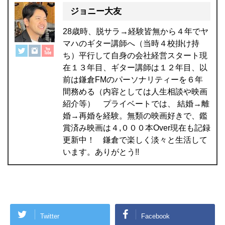
ジョニー大友
28歳時、脱サラ→経験皆無から４年でヤ
マハのギター講師へ（当時４校掛け持
ち）平行して自身の会社経営スタート現
在１３年目、ギター講師は１２年目、以
前は鎌倉FMのパーソナリティーを６年
間務める（内容としては人生相談や映画
紹介等） プライベートでは、 結婚→離
婚→再婚を経験。無類の映画好きで、鑑
賞済み映画は４,０００本Over現在も記録
更新中！ 鎌倉で楽しく淡々と生活して
います。ありがとう!!
Twitter
Facebook