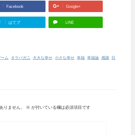
Facebook
Google+
!
はてブ
LINE
ゲーム
,
タラバガニ
,
大きな幸せ
,
小さな幸せ
,
幸福
,
幸福論
,
感謝
,
日
ありません。
※
が付いている欄は必須項目です