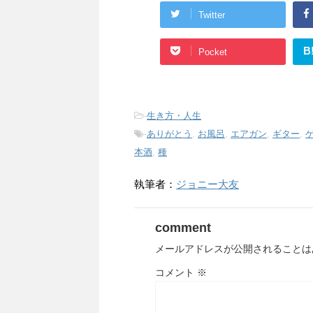
Twitter
B
Pocket
-
生き方・人生
-
ありがとう
,
お風呂
,
エアガン
,
ギター
,
本酒
,
種
執筆者：
ジョニー大友
comment
メールアドレスが公開されることは
コメント
※