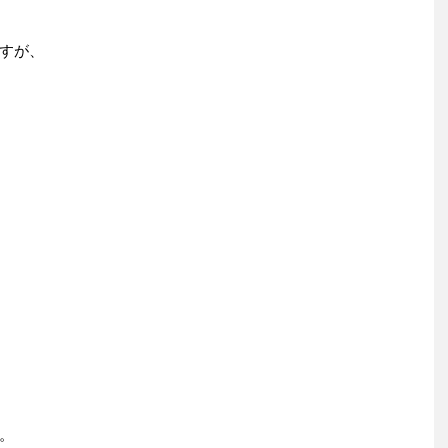
すが、
。