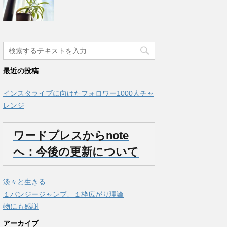
最近の投稿
インスタライブに向けたフォロワー1000人チャ
レンジ
ワードプレスからnote
へ：今後の更新について
淡々と生きる
１バンジージャンプ、１枠広がり理論
物にも感謝
アーカイブ