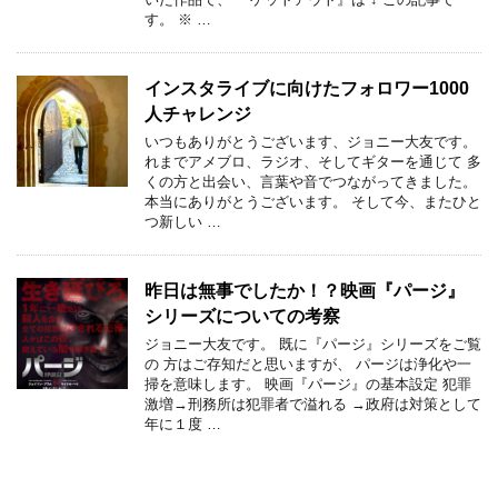
す。 ※ …
インスタライブに向けたフォロワー1000
人チャレンジ
いつもありがとうございます、ジョニー大友です。
れまでアメブロ、ラジオ、そしてギターを通じて 多
くの方と出会い、言葉や音でつながってきました。
本当にありがとうございます。 そして今、またひと
つ新しい …
昨日は無事でしたか！？映画『パージ』
シリーズについての考察
ジョニー大友です。 既に『パージ』シリーズをご覧
の 方はご存知だと思いますが、 パージは浄化や一
掃を意味します。 映画『パージ』の基本設定 犯罪
激増→刑務所は犯罪者で溢れる →政府は対策として
年に１度 …