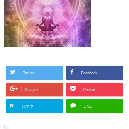
Twitter
Facebook
Google+
Pocket
B!
はてブ
LINE
-