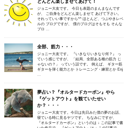
どんどん楽しませてあげて！
ジョニー大友です。 今日も表題のまんまなんです
が、 ご自身をどんどん楽しませて あげて下さい。
それっていい事ですから^^ ほとんど、つぶやきレベ
ルの ブログですが、 僕のブログはそもそも そんな
ブロ …
全部、筋力・・・
ジョニー大友です。 『いきなりいきなり何？』 っ
ていう感じですが、 「結局、全部ある種の筋力 じ
ゃないの？」 っていう話です。 例えば、 ギター筋
ギターを弾く能力とか トレーニング・練習とか Enj
…
夢占い？『オルタードカーボン』やら
『ゲットアウト』を観ていたせい
か？・・・
ジョニー大友です。今日は先日みた僕の夢のお話、
寝ている時に見るヤツです。 ちなみにですが、
『オルタードカーボン』というのは ↓ この記事で書
いた作品で、 『ゲットアウト』は ↓ この記事で