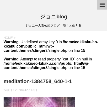
ジョニblog
ジョニー大友公式ブログ 淡々と生きる
HOME
>
Warning
: Undefined array key 0 in
/home/eokikaku/eo-
kikaku.com/public_html/wp-
content/themes/stinger8/single.php
on line
15
Warning
: Attempt to read property "cat_ID" on null in
/home/eokikaku/eo-kikaku.com/public_html/wp-
content/themes/stinger8/single.php
on line
15
meditation-1384758_640-1-1
投稿日：
2020年12月13日