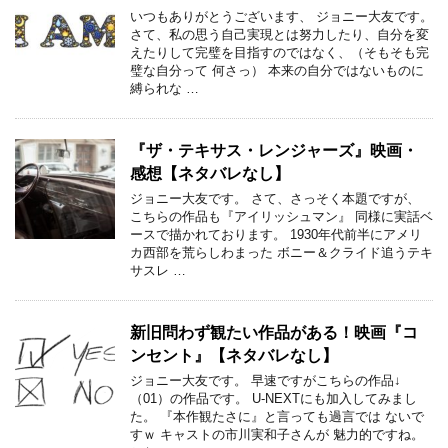
いつもありがとうございます、 ジョニー大友です。
さて、私の思う自己実現とは努力したり、自分を変
えたりして完璧を目指すのではなく、（そもそも完
璧な自分って 何さっ） 本来の自分ではないものに
縛られな …
『ザ・テキサス・レンジャーズ』映画・
感想【ネタバレなし】
ジョニー大友です。 さて、さっそく本題ですが、
こちらの作品も『アイリッシュマン』 同様に実話ベ
ースで描かれております。 1930年代前半にアメリ
カ西部を荒らしわまった ボニー＆クライド追うテキ
サスレ …
新旧問わず観たい作品がある！映画『コ
ンセント』【ネタバレなし】
ジョニー大友です。 早速ですがこちらの作品↓
（01）の作品です。 U-NEXTにも加入してみまし
た。 『本作観たさに』と言っても過言では ないで
すｗ キャストの市川実和子さんが 魅力的ですね。