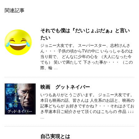
関連記事
それでも僕は『だいじょぶだぁ』と言い
たい
ジョニー大友です。 スーパースター、志村けんさ
ん・・・ 子供の頃からTVの中に いらっしゃるのは
当り前で、 どんなに少年の心を （大人になった今
でも） 笑いで満たして 下さった事か・・・ （この
際、輪 …
映画 グットネイバー
いつもありがとうございます。 ジョニー大友です。
本日も映画の話、皆さんは 人生系のお話と、映画の
記事どちらが お好きですかね？・・・それはさてお
き早速本日ご紹介させて頂くのはこちらの 作品 ↓↓↓
…
自己実現とは