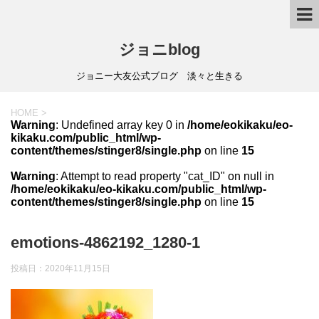
ジョニblog
ジョニー大友公式ブログ 淡々と生きる
HOME
>
Warning
: Undefined array key 0 in
/home/eokikaku/eo-
kikaku.com/public_html/wp-
content/themes/stinger8/single.php
on line
15
Warning
: Attempt to read property "cat_ID" on null in
/home/eokikaku/eo-kikaku.com/public_html/wp-
content/themes/stinger8/single.php
on line
15
emotions-4862192_1280-1
投稿日：
2020年11月15日