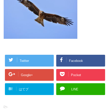
Twitter
Facebook
Google+
Pocket
B!
はてブ
LINE
-