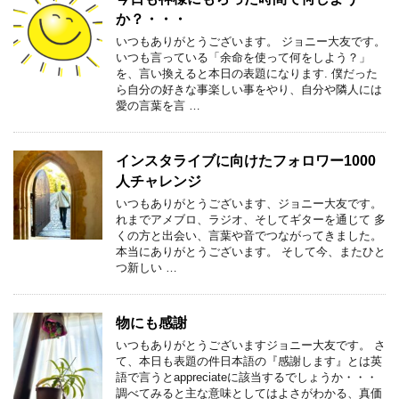
か？・・・
いつもありがとうございます。 ジョニー大友です。
いつも言っている「余命を使って何をしよう？」
を、言い換えると本日の表題になります. 僕だった
ら自分の好きな事楽しい事をやり、自分や隣人には
愛の言葉を言 …
インスタライブに向けたフォロワー1000
人チャレンジ
いつもありがとうございます、ジョニー大友です。
れまでアメブロ、ラジオ、そしてギターを通じて 多
くの方と出会い、言葉や音でつながってきました。
本当にありがとうございます。 そして今、またひと
つ新しい …
物にも感謝
いつもありがとうございますジョニー大友です。 さ
て、本日も表題の件日本語の『感謝します』とは英
語で言うとappreciateに該当するでしょうか・・・
調べてみると主な意味としてはよさがわかる、真価