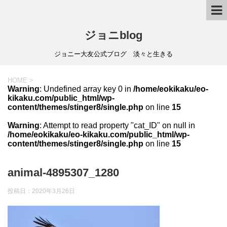
ジョニblog
ジョニー大友公式ブログ 淡々と生きる
HOME
>
Warning
: Undefined array key 0 in
/home/eokikaku/eo-
kikaku.com/public_html/wp-
content/themes/stinger8/single.php
on line
15
Warning
: Attempt to read property "cat_ID" on null in
/home/eokikaku/eo-kikaku.com/public_html/wp-
content/themes/stinger8/single.php
on line
15
animal-4895307_1280
投稿日：
2020年3月26日