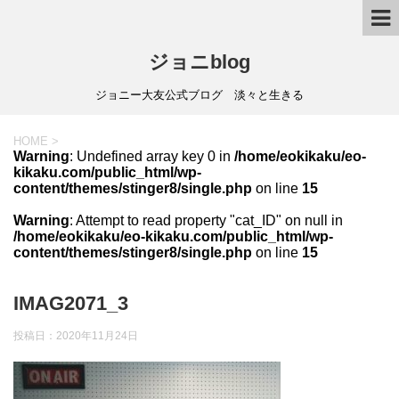
ジョニblog
ジョニー大友公式ブログ 淡々と生きる
HOME
>
Warning
: Undefined array key 0 in
/home/eokikaku/eo-
kikaku.com/public_html/wp-
content/themes/stinger8/single.php
on line
15
Warning
: Attempt to read property "cat_ID" on null in
/home/eokikaku/eo-kikaku.com/public_html/wp-
content/themes/stinger8/single.php
on line
15
IMAG2071_3
投稿日：
2020年11月24日