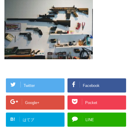
Twitter
Facebook
Google+
Pocket
B!
はてブ
LINE