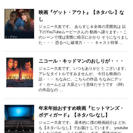
映画『ゲット・アウト』【ネタバレ】な
し
ジョニー大友です。 あらすじ＆全体の雰囲気は 以
下のYouTubeムービーさんの 動画へ譲ります↓ ↑ こ
のシーンで僕は実際に暗示にかかり そうになりまし
た・・・ 恐るべし破壊力・・・ キャスト特筆 …
ニコール・キッドマンのおしりが・・・
ジョニー大友です、いつもありがとう ございます。
アレなタイトルですみませんが、 今日も映画の
話・・・ ちなみに、こちらの作品 ちなみにデッ
ド・カームとは 大凪という意味だそうです （89）
の作品なの …
年末年始おすすめ映画『ヒットマンズ・
ボディガード』【ネタバレなし】
ジョニー大友です。 基本的に僕の映画紹介は どれ
も【ネタバレなし】でお届け しています。 youtube