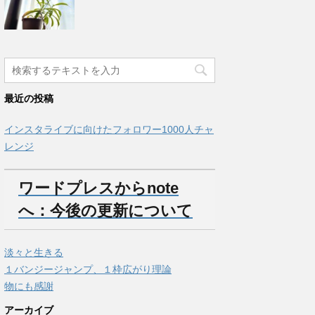
最近の投稿
インスタライブに向けたフォロワー1000人チャ
レンジ
ワードプレスからnote
へ：今後の更新について
淡々と生きる
１バンジージャンプ、１枠広がり理論
物にも感謝
アーカイブ