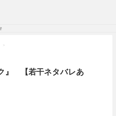
せ
】
>
ク』 【若干ネタバレあ