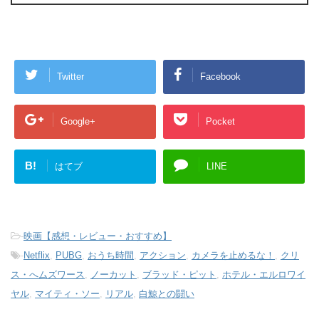
Twitter
Facebook
Google+
Pocket
B!
はてブ
LINE
-
映画【感想・レビュー・おすすめ】
-
Netflix
,
PUBG
,
おうち時間
,
アクション
,
カメラを止めるな！
,
クリ
ス・へムズワース
,
ノーカット
,
ブラッド・ピット
,
ホテル・エルロワイ
ヤル
,
マイティ・ソー
,
リアル
,
白鯨との闘い