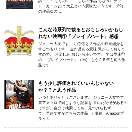
話・・・ ちなみに、こちらの作品 ちなみにデッ
ド・カームとは 大凪という意味だそうです （89）
の作品なの …
こんな時系列で観るとおもしろいかもし
れない映画①『ブレイブハート』感想
ジョニー大友です。 ①②③と３作品の映画紹介を
するつもりです、 全作品ある意味 繋がっておりま
すので、 お楽しみ頂けたら幸いです。 では早速①
の 『ブレイブハート』（95） もう２５年も前の作
品です …
もう少し評価されていいんじゃない
か？？と思う作品
いつもありがとうございます。 ジョニー大友です。
昔アメブロで同じような記事を 書いた記憶があるの
ですが、自分で検索しても、見つけられず・・・
で、早速ですがこちらの作品↓ ↑ 現在、Amazonプ
ライム …