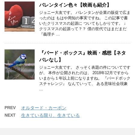
バレンタイン色々【映画も紹介】
ジョニー大友です。 バレンタンが企業の販促で広ま
ったのは もはや周知の事実ですね。 この記事で書
いたクリスマスの起源に ついてもしかりです。 ↓
クリスマスの起源って？？ 僕の世代ではまだまだ
『義理チ …
『バード・ボックス』映画・感想【ネタ
バレなし】
ジョニー大友です。 さっそく表題の件についてです
が、 本作が公開されたのは、 2018年12月ですから
いまから１年以上前になりますね。 『バードボック
スチャレンジ』 なんていって、 ある意味社会現象
…
PREV
オルタード・カーボン
NEXT
生きている限り、生きている