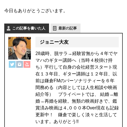
今日もありがとうございます。
この記事を書いた人
最新の記事
ジョニー大友
28歳時、脱サラ→経験皆無から４年でヤ
マハのギター講師へ（当時４校掛け持
ち）平行して自身の会社経営スタート現
在１３年目、ギター講師は１２年目、以
前は鎌倉FMのパーソナリティーを６年
間務める（内容としては人生相談や映画
紹介等） プライベートでは、 結婚→離
婚→再婚を経験。無類の映画好きで、鑑
賞済み映画は４,０００本Over現在も記録
更新中！ 鎌倉で楽しく淡々と生活して
います。ありがとう!!