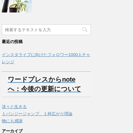
最近の投稿
インスタライブに向けたフォロワー1000人チャ
レンジ
ワードプレスからnote
へ：今後の更新について
淡々と生きる
１バンジージャンプ、１枠広がり理論
物にも感謝
アーカイブ