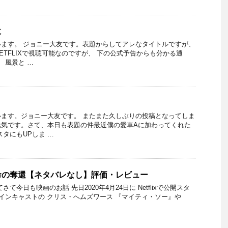
に
ます。 ジョニー大友です。表題からしてアレなタイトルですが、
ETFLIXで視聴可能なのですが、 下の公式予告からも分かる通
 風景と …
ます。ジョニー大友です。 またまた久しぶりの投稿となってしま
元気です。さて、本日も表題の件最近僕の愛車Aに加わってくれた
スタにもUPしま …
命の奪還【ネタバレなし】評価・レビュー
て今日も映画のお話 先日2020年4月24日に Netflixで公開スタ
メインキャストの クリス・へムズワース 『マイティ・ソー』や