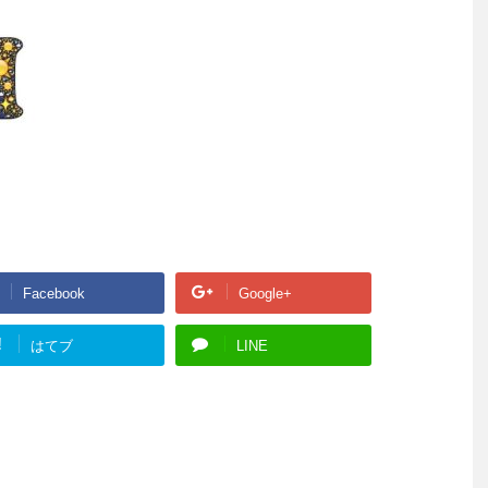
Facebook
Google+
!
はてブ
LINE