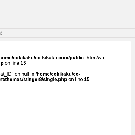
せ
/home/eokikaku/eo-kikaku.com/public_html/wp-
hp
on line
15
cat_ID" on null in
/home/eokikaku/eo-
t/themes/stinger8/single.php
on line
15