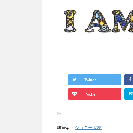
Twitter
B
Pocket
-
執筆者：
ジョニー大友